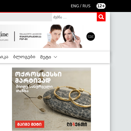
/
ENG
RUS
12+
იკა
ბლოგები
მეტი