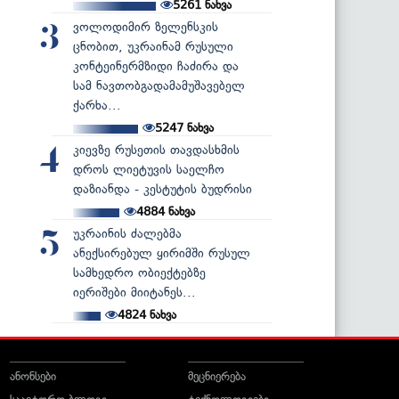
5261
ნახვა
ვოლოდიმირ ზელენსკის
3
ცნობით, უკრაინამ რუსული
კონტეინერმზიდი ჩაძირა და
სამ ნავთობგადამამუშავებელ
ქარხა...
5247
ნახვა
კიევზე რუსეთის თავდასხმის
4
დროს ლიეტუვის საელჩო
დაზიანდა - კესტუტის ბუდრისი
4884
ნახვა
უკრაინის ძალებმა
5
ანექსირებულ ყირიმში რუსულ
სამხედრო ობიექტებზე
იერიშები მიიტანეს...
4824
ნახვა
ანონსები
მეცნიერება