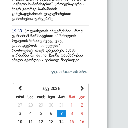
საქმეთა სამინისტრო” პროკურატურის
მიერ გიორგი ბარამიძის
განცხადებასთან დაკავშირებით
გამოძიების დაწყებაზე
პოლონეთის ინტერესშია, რომ
19:53
უკრაინამ წარმატებით იბრძოლოს
რუსეთის წინააღმდეგ, დაე,
გაანადგურონ "სოვეტები",
რომლებიც თავს დაესხნენ, ამაში
უკრაინას შეუძლია ჩვენი დახმარების
იმედი ჰქონდეს - კაროლ ნავროცკი
ყველა სიახლის ნახვა
აგვ, 2026
ორშ
სამ
ოთხ
ხუთ
პარ
შაბ
კვი
27
28
29
30
31
1
2
3
4
5
6
7
8
9
10
11
12
13
14
15
16