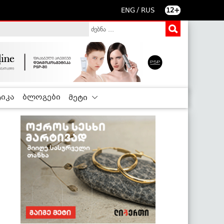
/
ENG
RUS
12+
იკა
ბლოგები
მეტი