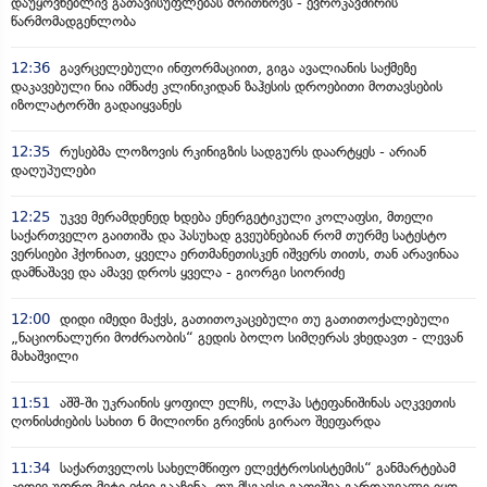
დაუყოვნებლივ გათავისუფლებას მოითხოვს - ევროკავშირის
წარმომადგენლობა
12:36
გავრცელებული ინფორმაციით, გიგა ავალიანის საქმეზე
დაკავებული ნია იმნაძე კლინიკიდან ზაჰესის დროებითი მოთავსების
იზოლატორში გადაიყვანეს
12:35
რუსებმა ლოზოვის რკინიგზის სადგურს დაარტყეს - არიან
დაღუპულები
12:25
უკვე მერამდენედ ხდება ენერგეტიკული კოლაფსი, მთელი
საქართველო გაითიშა და პასუხად გვეუბნებიან რომ თურმე სატესტო
ვერსიები ჰქონიათ, ყველა ერთმანეთისკენ იშვერს თითს, თან არავინაა
დამნაშავე და ამავე დროს ყველა - გიორგი სიორიძე
12:00
დიდი იმედი მაქვს, გათითოკაცებული თუ გათითოქალებული
„ნაციონალური მოძრაობის“ გედის ბოლო სიმღერას ვხედავთ - ლევან
მახაშვილი
11:51
აშშ-ში უკრაინის ყოფილ ელჩს, ოლჰა სტეფანიშინას აღკვეთის
ღონისძიების სახით 6 მილიონი გრივნის გირაო შეეფარდა
11:34
საქართველოს სახელმწიფო ელექტროსისტემის“ განმარტებამ
კიდევ უფრო მეტი ეჭვი გააჩინა, თუ მსგავსი გათიშვა გარდაუვალი იყო,