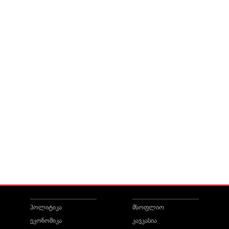
პოლიტიკა
მსოფლიო
ეკონომიკა
კავკასია