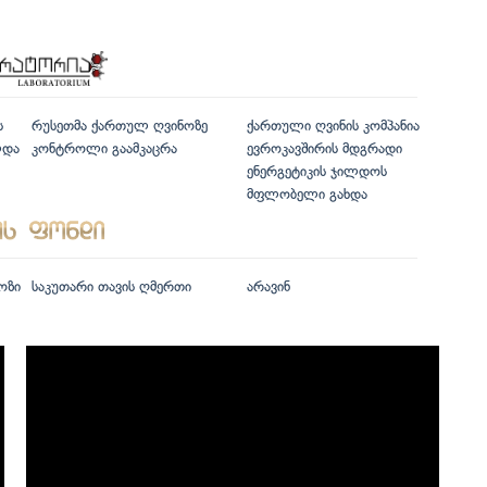
ს
რუსეთმა ქართულ ღვინოზე
ქართული ღვინის კომპანია
ლდა
კონტროლი გაამკაცრა
ევროკავშირის მდგრადი
ენერგეტიკის ჯილდოს
მფლობელი გახდა
ოზი
საკუთარი თავის ღმერთი
არავინ