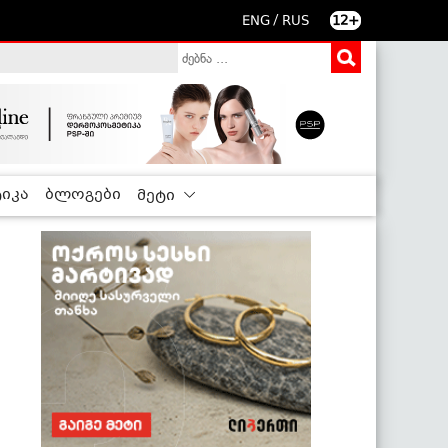
/
ENG
RUS
12+
იკა
ბლოგები
მეტი