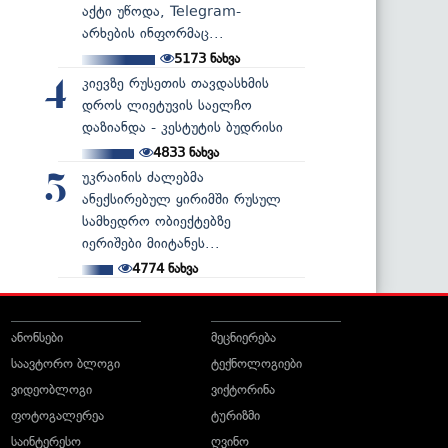
აქტი უწოდა, Telegram-
არხების ინფორმაც...
5173
ნახვა
კიევზე რუსეთის თავდასხმის
4
დროს ლიეტუვის საელჩო
დაზიანდა - კესტუტის ბუდრისი
4833
ნახვა
უკრაინის ძალებმა
5
ანექსირებულ ყირიმში რუსულ
სამხედრო ობიექტებზე
იერიშები მიიტანეს...
4774
ნახვა
ანონსები
მეცნიერება
საავტორო ბლოგი
ტექნოლოგიები
ვიდეობლოგი
ვიქტორინა
ფოტოგალერეა
ტურიზმი
საინტერესო
ღვინო