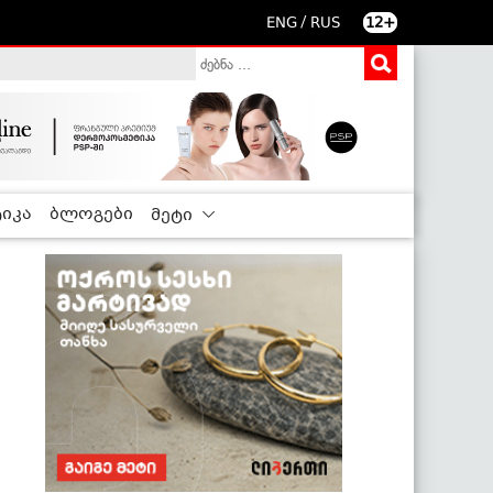
/
ENG
RUS
12+
იკა
ბლოგები
მეტი