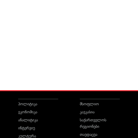
პოლიტიკა
მსოფლიო
ეკონომიკა
კავკასია
ანალიტიკა
საქართველოს
რეგიონები
ინტერვიუ
თავდაცვა
კულტურა