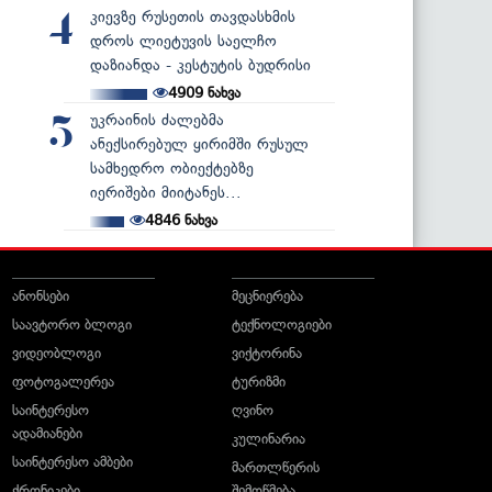
კიევზე რუსეთის თავდასხმის
4
დროს ლიეტუვის საელჩო
დაზიანდა - კესტუტის ბუდრისი
4909
ნახვა
უკრაინის ძალებმა
5
ანექსირებულ ყირიმში რუსულ
სამხედრო ობიექტებზე
იერიშები მიიტანეს...
4846
ნახვა
ანონსები
მეცნიერება
საავტორო ბლოგი
ტექნოლოგიები
ვიდეობლოგი
ვიქტორინა
ფოტოგალერეა
ტურიზმი
საინტერესო
ღვინო
ადამიანები
კულინარია
საინტერესო ამბები
მართლწერის
ქრონიკები
შემოწმება