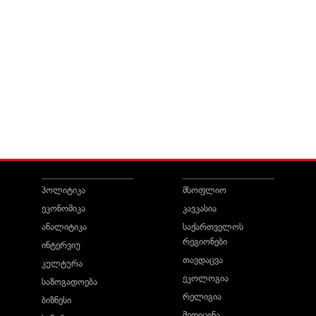
პოლიტიკა
მსოფლიო
ეკონომიკა
კავკასია
ანალიტიკა
საქართველოს
რეგიონები
ინტერვიუ
თავდაცვა
კულტურა
ეკოლოგია
საზოგადოება
რელიგია
ბიზნესი
მედიცინა