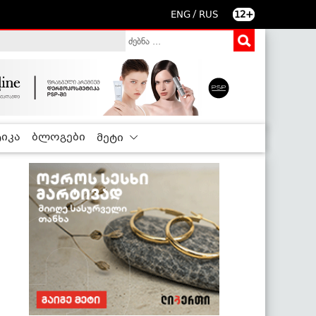
/
ENG
RUS
12+
იკა
ბლოგები
მეტი