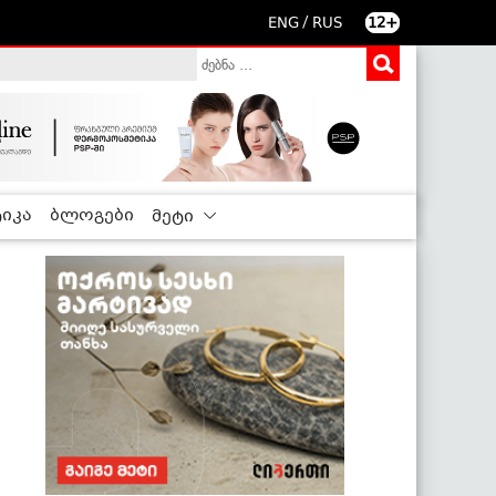
/
ENG
RUS
12+
იკა
ბლოგები
მეტი