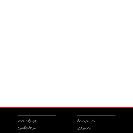
პოლიტიკა
მსოფლიო
ეკონომიკა
კავკასია