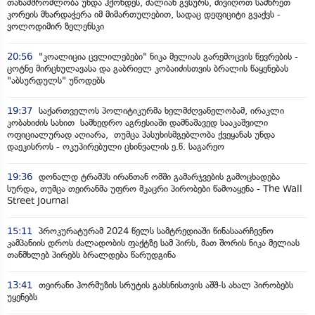
თანამშრომლობა უნდა ჰქონდეს, ძალიან გვსურს, მივიღოთ სამხრეთ
კორეის მხარდაჭერა იმ მიმართულებით, სადაც დეფიციტი გვაქვს -
ვოლოდიმირ ზელენსკი
20:56
"კოალიცია ცვლილებები" ნიკა მელიას გარემოცვის წევრების -
ცოტნე მირცხულავასა და გაბრიელ კობაიძისთვის ბრალის წაყენებას
"აბსურდულს" უწოდებს
19:37
საქართველოს პოლიტიკურმა ხელმძღვანელობამ, ირაკლი
კობახიძის სახით სამხედრო აგრესიაში დამნაშავედ სააკაშვილი
ოფიციალურად აღიარა, თუმცა პასუხისმგებლობა ქვეყანას უნდა
დაეკისროს - ოკუპირებული ცხინვალის ე.წ. საგარეო
19:36
დონალდ ტრამპს ირანთან ომში გამარჯვების გამოცხადება
სურდა, თუმცა თეირანმა უფრო მკაცრი პირობები წამოაყენა - The Wall
Street Journal
15:11
პროკურატურამ 2024 წელს სამტრედიაში წინასაარჩევნო
კამპანიის დროს ძალადობის ფაქტზე სამ პირს, მათ შორის ნიკა მელიას
თანმხლებ პირებს ბრალდება წარუდგინა
13:41
თეირანი ჰორმუზის სრუტის გახსნისთვის აშშ-ს ახალ პირობებს
უყენებს