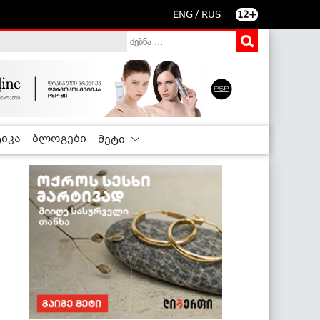
/
ENG
RUS
12+
იკა
ბლოგები
მეტი