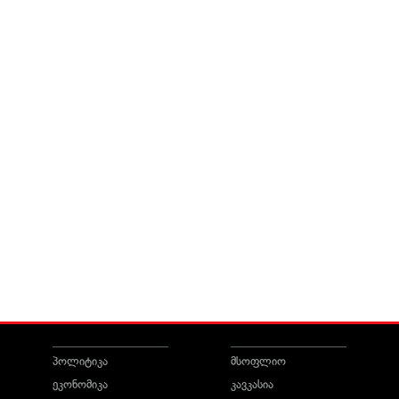
პოლიტიკა
მსოფლიო
ეკონომიკა
კავკასია