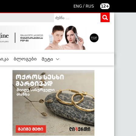
/
ENG
RUS
12+
იკა
ბლოგები
მეტი