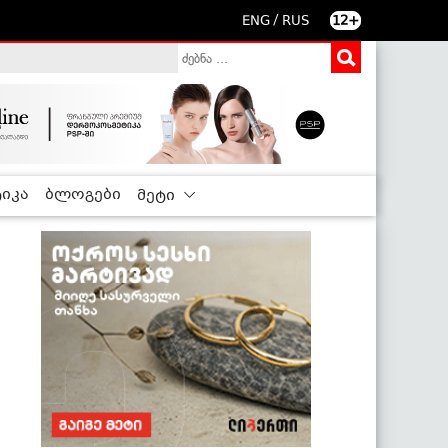
/
ENG
RUS
12+
იკა
ბლოგები
მეტი