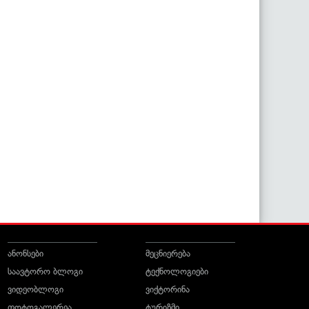
ანონსები
მეცნიერება
საავტორო ბლოგი
ტექნოლოგიები
ვიდეობლოგი
ვიქტორინა
ფოტოგალერეა
ტურიზმი