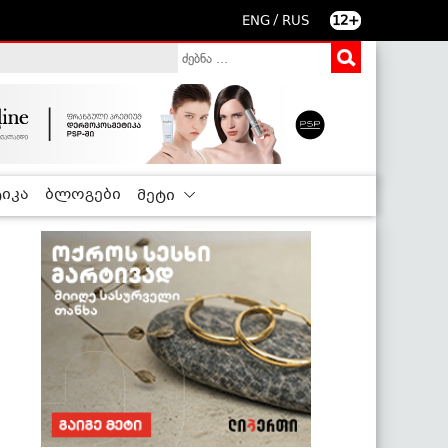
/
ENG
RUS
12+
იკა
ბლოგები
მეტი