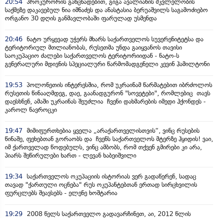
20:54
პროკურორის განცხადებით, გიგა ავალიანის მკვლელობის
საქმეზე დაკავებულ ნია იმნაძეს და ანასტასია ბერუაშვილს საგამოძიებო
ორგანო 30 დღის განმავლობაში ფარულად უსმენდა
20:46
ნატო ურყევად უჭერს მხარს საქართველოს სუვერენიტეტსა და
ტერიტორიულ მთლიანობას, რუსეთმა უნდა გაიყვანოს თავისი
საოკუპაციო ძალები საქართველოს ტერიტორიიდან - ნატო-ს
გენერალური მდივნის სპეციალური წარმომადგენელი კევინ ჰამილტონი
19:53
პოლონეთის ინტერესშია, რომ უკრაინამ წარმატებით იბრძოლოს
რუსეთის წინააღმდეგ, დაე, გაანადგურონ "სოვეტები", რომლებიც თავს
დაესხნენ, ამაში უკრაინას შეუძლია ჩვენი დახმარების იმედი ჰქონდეს -
კაროლ ნავროცკი
19:47
მიმიფურთხებია ყველა „არაქართველისთვის“, ვინც რუსების
წინაშე, ფეხებთან გორაობს და ჩვენს საქართველოს მტერზე ჰყიდის! ვაი,
იმ ქართველად წოდებულს, ვინც ამბობს, რომ თქვენ გმირები კი არა,
პიარს შეწირულები ხართ - ლევან ხაბეიშვილი
19:34
საქართველოს ოკუპაციის ისტორიას ვერ გადაწერენ, სადაც
თავად "ქართული ოცნება" რუს ოკუპანტებთან ერთად სირცხვილის
ფურცლებს შეავსებს - ელენე ხოშტარია
19:29
2008 წელს საქართველო გადავარჩინეთ, აი, 2012 წლის