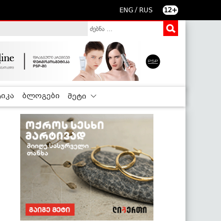
/
ENG
RUS
12+
იკა
ბლოგები
მეტი