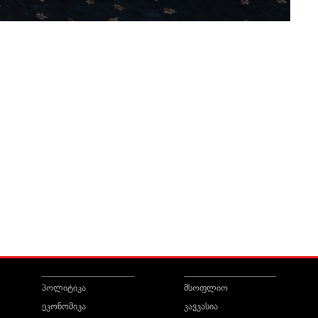
პოლიტიკა
მსოფლიო
ეკონომიკა
კავკასია