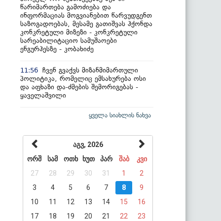
წარიმართება გამოძიება და
ინფორმაციას მოგვიანებით წარვუდგენთ
საზოგადოებას, მესამე გათიშვას ჰქონდა
კონკრეტული მიზეზი - კონკრეტული
სარეაბილიტაციო სამუშაოები
ენგურჰესზე - კობახიძე
ჩვენ გვაქვს მიზანმიმართული
11:56
პოლიტიკა, რომელიც ემსახურება ოსი
და აფხაზი და-ძმების შემორიგებას -
ყაველაშვილი
ყველა სიახლის ნახვა
აგვ, 2026
ორშ
სამ
ოთხ
ხუთ
პარ
შაბ
კვი
27
28
29
30
31
1
2
3
4
5
6
7
8
9
10
11
12
13
14
15
16
17
18
19
20
21
22
23