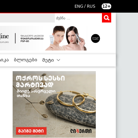
/
ENG
RUS
12+
იკა
ბლოგები
მეტი