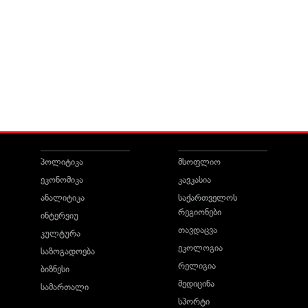
პოლიტიკა
მსოფლიო
ეკონომიკა
კავკასია
ანალიტიკა
საქართველოს
რეგიონები
ინტერვიუ
თავდაცვა
კულტურა
ეკოლოგია
საზოგადოება
რელიგია
ბიზნესი
მედიცინა
სამართალი
სპორტი