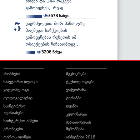
ბომბი და 144 რაკეტა
გამოიყენეს, რუსე...
3678
ნახვა
ვაგრძელებთ შორ მანძილზე
5
მოქმედი სანქციების
გამოყენებას რუსეთის იმ
ობიექტების წინააღმდეგ...
3206
ნახვა
ანონსები
მეცნიერება
საავტორო ბლოგი
ტექნოლოგიები
ვიდეობლოგი
ვიქტორინა
ფოტოგალერეა
ტურიზმი
საინტერესო
ღვინო
ადამიანები
კულინარია
საინტერესო ამბები
მართლწერის
ქრონიკები
შემოწმება
ოქროს ფონდი
არჩევნები 2018