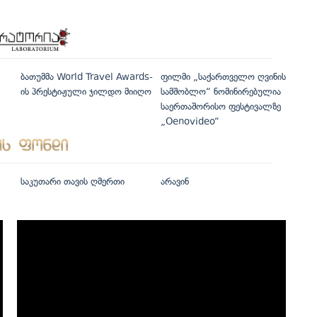
ბათუმმა World Travel Awards-
ფილმი „საქართველო ღვინის
ის პრესტიჟული ჯილდო მიიღო
სამშობლო“ ნომინირებულია
საერთაშორისო ფესტივალზე
„Oenovideo“
საკუთარი თავის ღმერთი
არავინ