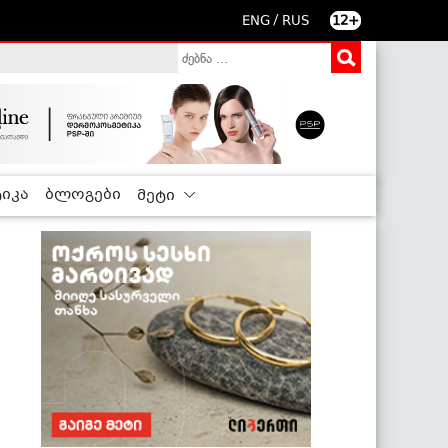
/
ENG
RUS
12+
იკა
ბლოგები
მეტი