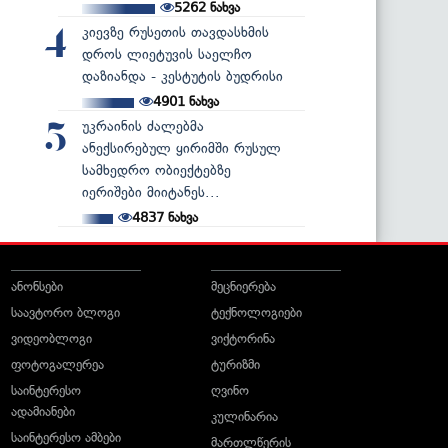
5262
ნახვა
კიევზე რუსეთის თავდასხმის
4
დროს ლიეტუვის საელჩო
დაზიანდა - კესტუტის ბუდრისი
4901
ნახვა
უკრაინის ძალებმა
5
ანექსირებულ ყირიმში რუსულ
სამხედრო ობიექტებზე
იერიშები მიიტანეს...
4837
ნახვა
ანონსები
მეცნიერება
საავტორო ბლოგი
ტექნოლოგიები
ვიდეობლოგი
ვიქტორინა
ფოტოგალერეა
ტურიზმი
საინტერესო
ღვინო
ადამიანები
კულინარია
საინტერესო ამბები
მართლწერის