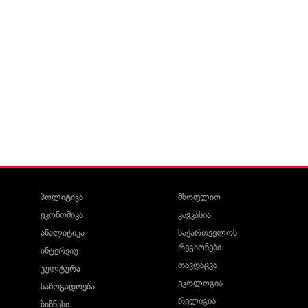
პოლიტიკა
მსოფლიო
ეკონომიკა
კავკასია
ანალიტიკა
საქართველოს
რეგიონები
ინტერვიუ
თავდაცვა
კულტურა
ეკოლოგია
საზოგადოება
რელიგია
ბიზნესი