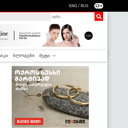
/
ENG
RUS
12+
იკა
ბლოგები
მეტი