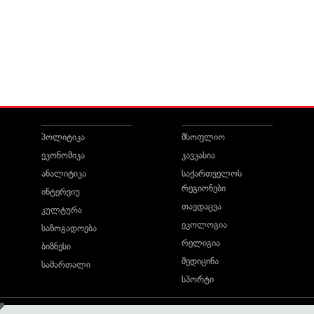
პოლიტიკა
მსოფლიო
ეკონომიკა
კავკასია
ანალიტიკა
საქართველოს
რეგიონები
ინტერვიუ
თავდაცვა
კულტურა
ეკოლოგია
საზოგადოება
რელიგია
ბიზნესი
მედიცინა
სამართალი
სპორტი