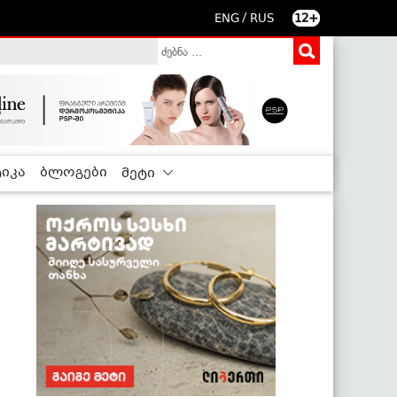
/
ENG
RUS
12+
იკა
ბლოგები
მეტი