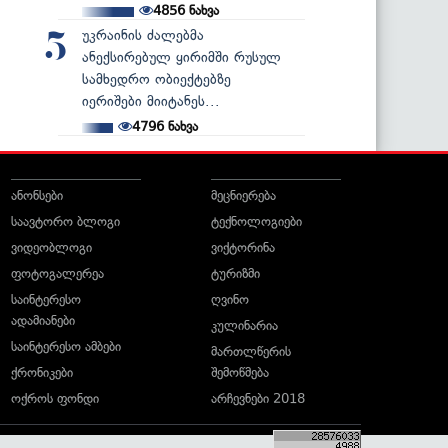
4856
ნახვა
უკრაინის ძალებმა
5
ანექსირებულ ყირიმში რუსულ
სამხედრო ობიექტებზე
იერიშები მიიტანეს...
4796
ნახვა
ანონსები
მეცნიერება
საავტორო ბლოგი
ტექნოლოგიები
ვიდეობლოგი
ვიქტორინა
ფოტოგალერეა
ტურიზმი
საინტერესო
ღვინო
ადამიანები
კულინარია
საინტერესო ამბები
მართლწერის
ქრონიკები
შემოწმება
ოქროს ფონდი
არჩევნები 2018