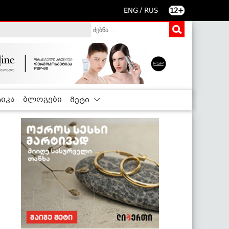
/
ENG
RUS
12+
იკა
ბლოგები
მეტი