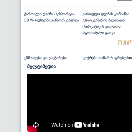
ქართული ღვინის ექსპორტის
ქართული ღვინის კომპანია
58 % რუსეთში განხორციელდა
ევროკავშირის მდგრადი
ენერგეტიკის ჯილდოს
მფლობელი გახდა
უწმინდესს და უნეტარესს
ფიქრები თამარის ფრესკასთ
მულტიმედია