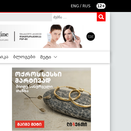
/
ENG
RUS
12+
იკა
ბლოგები
მეტი