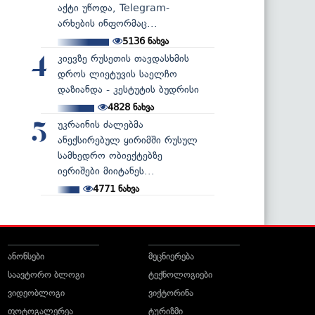
აქტი უწოდა, Telegram-
არხების ინფორმაც...
5136
ნახვა
კიევზე რუსეთის თავდასხმის
4
დროს ლიეტუვის საელჩო
დაზიანდა - კესტუტის ბუდრისი
4828
ნახვა
უკრაინის ძალებმა
5
ანექსირებულ ყირიმში რუსულ
სამხედრო ობიექტებზე
იერიშები მიიტანეს...
4771
ნახვა
ანონსები
მეცნიერება
საავტორო ბლოგი
ტექნოლოგიები
ვიდეობლოგი
ვიქტორინა
ფოტოგალერეა
ტურიზმი