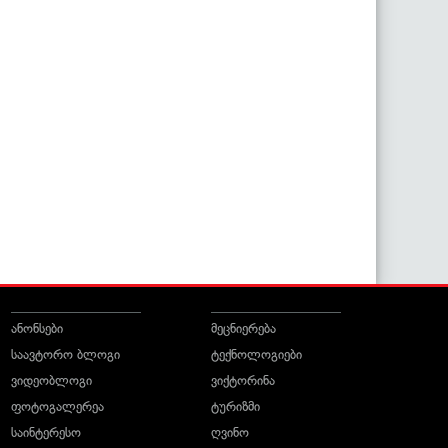
ანონსები
მეცნიერება
საავტორო ბლოგი
ტექნოლოგიები
ვიდეობლოგი
ვიქტორინა
ფოტოგალერეა
ტურიზმი
საინტერესო
ღვინო