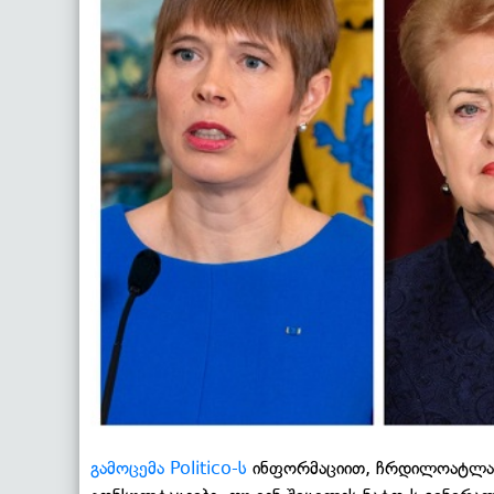
გამოცემა Politico-ს
ინფორმაციით, ჩრდილოატლანტ