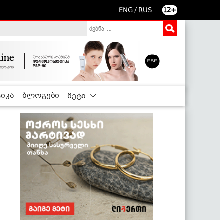
/
ENG
RUS
12+
იკა
ბლოგები
მეტი