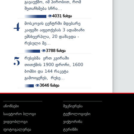
გავაუქმო, იმ პირობით, რომ
შეთანხმება სწრა...
4031
ნახვა
მოსკოვის ცენტრში მდებარე
4
კაფეში აფეთქებას 3 ადამიანი
ემსხვერპლა, 20 დაშავდა -
რუსული მე...
3788
ნახვა
რუსებმა ერთ კვირაში
5
თითქმის 1900 დრონი, 1600
ბომბი და 144 რაკეტა
გამოიყენეს, რუსე...
3646
ნახვა
ანონსები
მეცნიერება
საავტორო ბლოგი
ტექნოლოგიები
ვიდეობლოგი
ვიქტორინა
ფოტოგალერეა
ტურიზმი