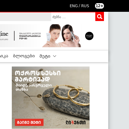
/
ENG
RUS
12+
იკა
ბლოგები
მეტი