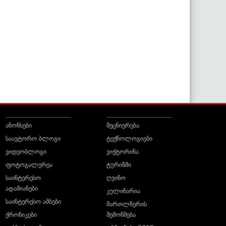
ანონსები
მეცნიერება
საავტორო ბლოგი
ტექნოლოგიები
ვიდეობლოგი
ვიქტორინა
ფოტოგალერეა
ტურიზმი
საინტერესო
ღვინო
ადამიანები
კულინარია
საინტერესო ამბები
მართლწერის
ქრონიკები
შემოწმება