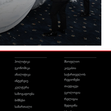
პოლიტიკა
მსოფლიო
ეკონომიკა
კავკასია
ანალიტიკა
საქართველოს
რეგიონები
ინტერვიუ
თავდაცვა
კულტურა
ეკოლოგია
საზოგადოება
რელიგია
ბიზნესი
მედიცინა
სამართალი