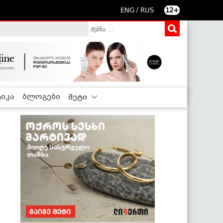
/
ENG
RUS
12+
იკა
ბლოგები
მეტი