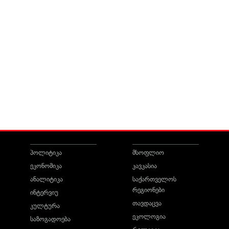
პოლიტიკა
მსოფლიო
ეკონომიკა
კავკასია
ანალიტიკა
საქართველოს
რეგიონები
ინტერვიუ
თავდაცვა
კულტურა
ეკოლოგია
საზოგადოება