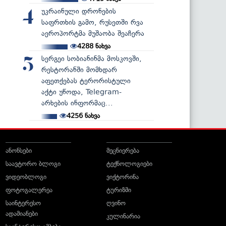
უკრაინული დრონების
4
საფრთხის გამო, რუსეთში რვა
აეროპორტმა მუშაობა შეაჩერა
4288
ნახვა
სერგეი სობიანინმა მოსკოვში,
5
რესტორანში მომხდარ
აფეთქებას ტერორისტული
აქტი უწოდა, Telegram-
არხების ინფორმაც...
4256
ნახვა
ანონსები
მეცნიერება
საავტორო ბლოგი
ტექნოლოგიები
ვიდეობლოგი
ვიქტორინა
ფოტოგალერეა
ტურიზმი
საინტერესო
ღვინო
ადამიანები
კულინარია