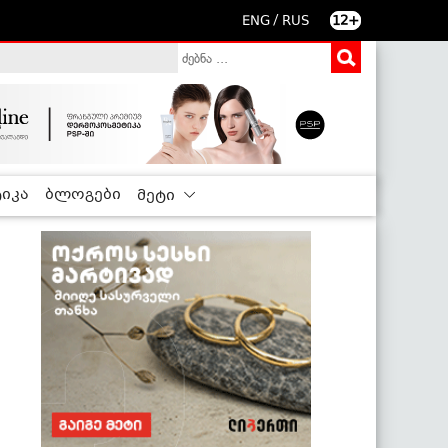
/
ENG
RUS
12+
იკა
ბლოგები
მეტი