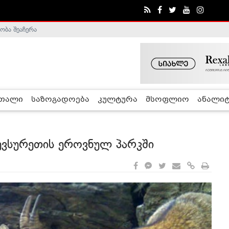
ობა შეაჩერა
ა - ჰელსინკის კომისია
რთალი
საზოგადოება
კულტურა
მსოფლიო
ანალიტ
ევსურეთის ეროვნულ პარკში