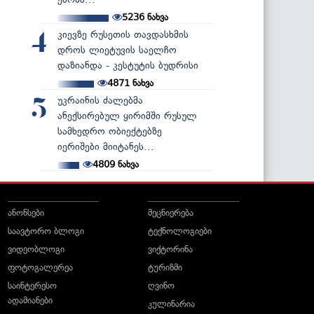
5236
ნახვა
კიევზე რუსეთის თავდასხმის
4
დროს ლიეტუვის საელჩო
დაზიანდა - კესტუტის ბუდრისი
4871
ნახვა
უკრაინის ძალებმა
5
ანექსირებულ ყირიმში რუსულ
სამხედრო ობიექტებზე
იერიშები მიიტანეს...
4809
ნახვა
ანონსები
მეცნიერება
საავტორო ბლოგი
ტექნოლოგიები
ვიდეობლოგი
ვიქტორინა
ფოტოგალერეა
ტურიზმი
საინტერესო
ღვინო
ადამიანები
კულინარია