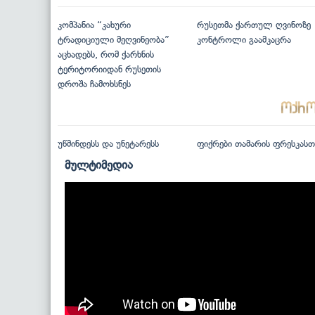
კომპანია “კახური
რუსეთმა ქართულ ღვინოზე
ტრადიციული მეღვინეობა”
კონტროლი გაამკაცრა
აცხადებს, რომ ქარხნის
ტერიტორიიდან რუსეთის
დროშა ჩამოხსნეს
უწმინდესს და უნეტარესს
ფიქრები თამარის ფრესკასთ
მულტიმედია