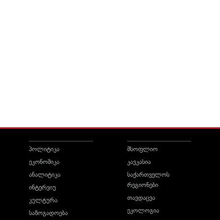
პოლიტიკა
მსოფლიო
ეკონომიკა
კავკასია
ანალიტიკა
საქართველოს
რეგიონები
ინტერვიუ
თავდაცვა
კულტურა
ეკოლოგია
საზოგადოება