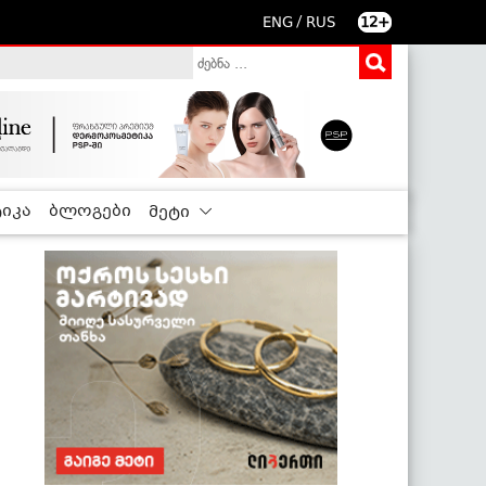
/
ENG
RUS
12+
იკა
ბლოგები
მეტი