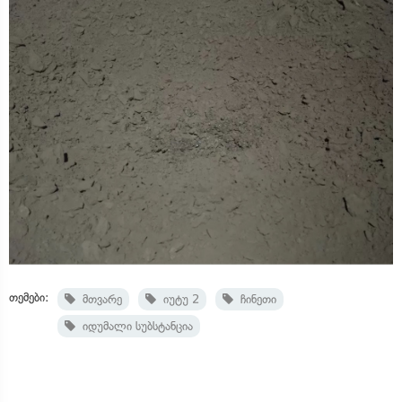
თემები:
მთვარე
იუტუ 2
ჩინეთი
იდუმალი სუბსტანცია