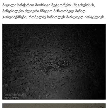
მაღალი სიჩქარით მოძრავი მეტეორების შეჯახებისას,
მინერალები ძლიერი წნევით მანათობელ მინად
გარდაიქმნება, რომელიც სინათლეს მარტივად აირეკლავს.