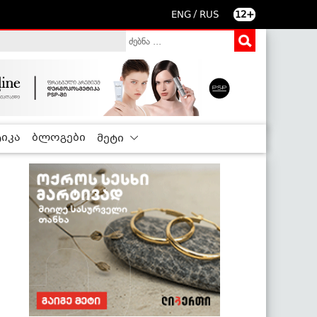
/
ENG
RUS
12+
იკა
ბლოგები
მეტი