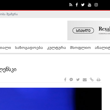
ობა შეაჩერა
ა - ჰელსინკის კომისია
რთალი
საზოგადოება
კულტურა
მსოფლიო
ანალიტ
ლენსკი