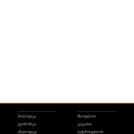
პოლიტიკა
მსოფლიო
ეკონომიკა
კავკასია
ანალიტიკა
საქართველოს