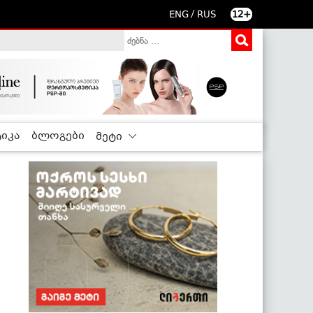
/
ENG
RUS
12+
იკა
ბლოგები
მეტი