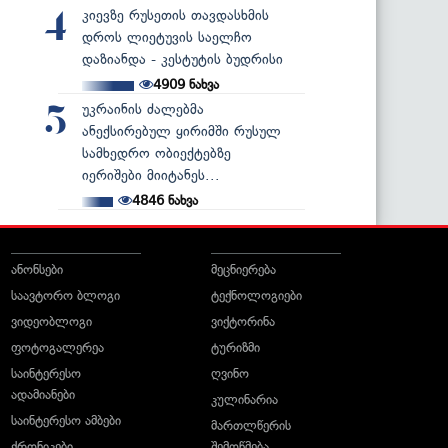
კიევზე რუსეთის თავდასხმის
4
დროს ლიეტუვის საელჩო
დაზიანდა - კესტუტის ბუდრისი
4909
ნახვა
უკრაინის ძალებმა
5
ანექსირებულ ყირიმში რუსულ
სამხედრო ობიექტებზე
იერიშები მიიტანეს...
4846
ნახვა
ანონსები
მეცნიერება
საავტორო ბლოგი
ტექნოლოგიები
ვიდეობლოგი
ვიქტორინა
ფოტოგალერეა
ტურიზმი
საინტერესო
ღვინო
ადამიანები
კულინარია
საინტერესო ამბები
მართლწერის
ქრონიკები
შემოწმება