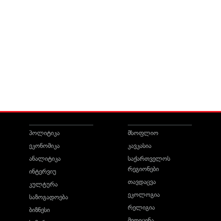
პოლიტიკა
მსოფლიო
ეკონომიკა
კავკასია
ანალიტიკა
საქართველოს
რეგიონები
ინტერვიუ
თავდაცვა
კულტურა
ეკოლოგია
საზოგადოება
რელიგია
ბიზნესი
მედიცინა