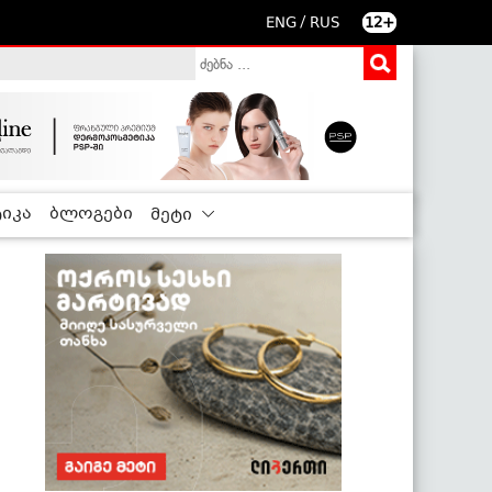
/
ENG
RUS
12+
იკა
ბლოგები
მეტი