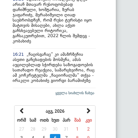
არიან მთავარ რუსოფობებად
დანიშნული, ხოშტარია, ზურაბ
ჯაფარიძე, მერაბიშვილი ღიად
საუბრობდნენ, რომ რუსი ტურისტი იყო
მატთვის მისაღები, ახლა აქვთ
განსხვავებული რიტორიკა,
განსაკუთრებით, 2022 წლის შემდეგ -
კობახიძე
„ნაცისგანაც“ კი ამაზრზენია
16:21
ასეთი განცხადების მოსმენა, ამას
აუცილებლად სჭირდება საზოგადოების
სათანადო რეაქცია, სამარცხვინოა, რაც
ამ კონკრეტულმა „ნაციონალმა“ თქვა -
ირაკლი კობახიძე გიორგი ბარამიძეზე
ყველა სიახლის ნახვა
აგვ, 2026
ორშ
სამ
ოთხ
ხუთ
პარ
შაბ
კვი
27
28
29
30
31
1
2
3
4
5
6
7
8
9