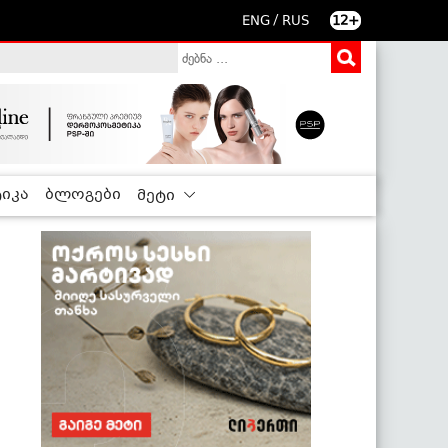
/
ENG
RUS
12+
იკა
ბლოგები
მეტი