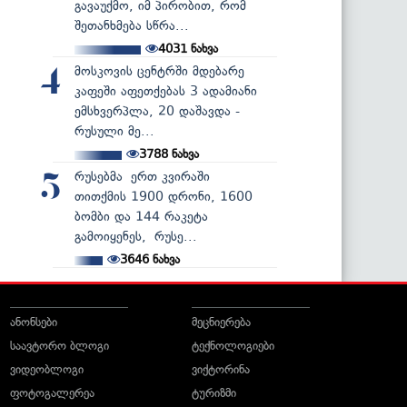
გავაუქმო, იმ პირობით, რომ
შეთანხმება სწრა...
4031
ნახვა
მოსკოვის ცენტრში მდებარე
4
კაფეში აფეთქებას 3 ადამიანი
ემსხვერპლა, 20 დაშავდა -
რუსული მე...
3788
ნახვა
რუსებმა ერთ კვირაში
5
თითქმის 1900 დრონი, 1600
ბომბი და 144 რაკეტა
გამოიყენეს, რუსე...
3646
ნახვა
ანონსები
მეცნიერება
საავტორო ბლოგი
ტექნოლოგიები
ვიდეობლოგი
ვიქტორინა
ფოტოგალერეა
ტურიზმი