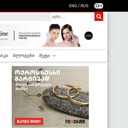
/
ENG
RUS
12+
იკა
ბლოგები
მეტი