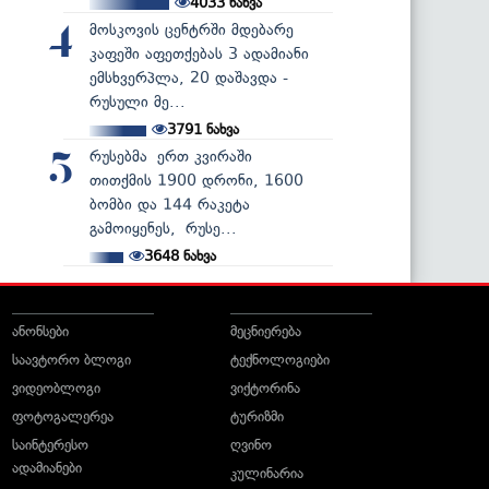
4033
ნახვა
მოსკოვის ცენტრში მდებარე
4
კაფეში აფეთქებას 3 ადამიანი
ემსხვერპლა, 20 დაშავდა -
რუსული მე...
3791
ნახვა
რუსებმა ერთ კვირაში
5
თითქმის 1900 დრონი, 1600
ბომბი და 144 რაკეტა
გამოიყენეს, რუსე...
3648
ნახვა
ანონსები
მეცნიერება
საავტორო ბლოგი
ტექნოლოგიები
ვიდეობლოგი
ვიქტორინა
ფოტოგალერეა
ტურიზმი
საინტერესო
ღვინო
ადამიანები
კულინარია