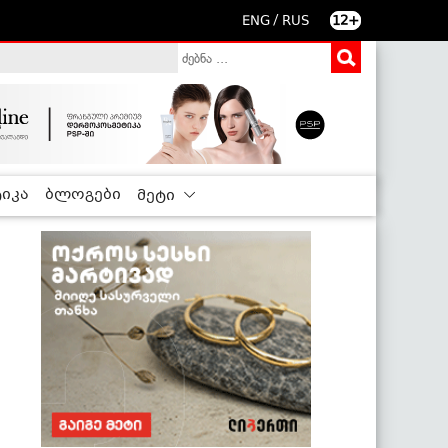
/
ENG
RUS
12+
იკა
ბლოგები
მეტი