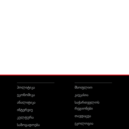
პოლიტიკა
მსოფლიო
ეკონომიკა
კავკასია
ანალიტიკა
საქართველოს
რეგიონები
ინტერვიუ
თავდაცვა
კულტურა
ეკოლოგია
საზოგადოება