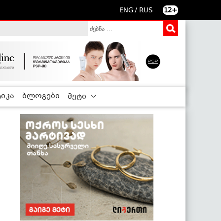
/
ENG
RUS
12+
იკა
ბლოგები
მეტი