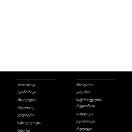
პოლიტიკა
მსოფლიო
ეკონომიკა
კავკასია
ანალიტიკა
საქართველოს
რეგიონები
ინტერვიუ
თავდაცვა
კულტურა
ეკოლოგია
საზოგადოება
რელიგია
ბიზნესი