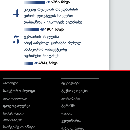
5265
ნახვა
კიევზე რუსეთის თავდასხმის
4
დროს ლიეტუვის საელჩო
დაზიანდა - კესტუტის ბუდრისი
4904
ნახვა
უკრაინის ძალებმა
5
ანექსირებულ ყირიმში რუსულ
სამხედრო ობიექტებზე
იერიშები მიიტანეს...
4841
ნახვა
ანონსები
მეცნიერება
საავტორო ბლოგი
ტექნოლოგიები
ვიდეობლოგი
ვიქტორინა
ფოტოგალერეა
ტურიზმი
საინტერესო
ღვინო
ადამიანები
კულინარია
საინტერესო ამბები
მართლწერის