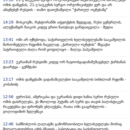
ომის დაწყებას, 21-ე საუკუნის სერგო ორჯონიკიძეები ვერ და არ
ახსენებენ რუსეთს - თაზო დათუნაშვილი "ქართულ ოცნებაზე"
14:19
მოსკოვში, რესტორანში აფეთქების შედეგად, რუსი გენერლის,
ალექსანდრ ჩაიკოს კიდევ ერთი ნათესავი გარდაიცვალა - მედია
13:41
ომი არ იქნებოდა, საქართველოს ხელისუფლებაში სააკაშვილის
მარიონეტული რეჟიმის ნაცვლად „ქართული ოცნების“ მსგავსი
პატრიოტული ძალა რომ ყოფილიყო - შალვა პაპუაშვილი
13:23
უკრაინამ რუსეთში კიდევ ორ ნავთობგადამამუშავებელ ქარხანას
დაარტყა - გენშტაბი
13:17
ომის დაწყებაში ვადანაშაულებთ სააკაშვილის სისხლიან რეჟიმს -
კობახიძე
12:56
ევროპას, ამერიკასა და უკრაინას დიდი ხანია სურთ რუსული
ომის დასრულება, ეს მხოლოდ პუტინს არ სურს და თავის ბალისტიკურ
რაკეტებსა და დრონებს ებღაუჭება, რათა ომი გააგრძელოს -
ვოლოდიმირ ზელენსკი
12:46
სამშობლოს ღალატში გამოწრთობილი ხელისუფლება მორიგ
მოღალატეობრივ აქტს სჩადის - საბოტაჟია და საქართველოს