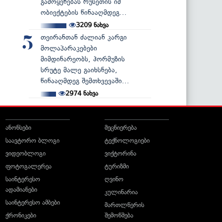
გამოყენებას რუსეთის იმ
ობიექტების წინააღმდეგ...
3209
ნახვა
თეირანთან ძალიან კარგი
5
მოლაპარაკებები
მიმდინარეობს, ჰორმუზის
სრუტე მალე გაიხსნება,
წინააღმდეგ შემთხვევაში...
2974
ნახვა
ანონსები
მეცნიერება
საავტორო ბლოგი
ტექნოლოგიები
ვიდეობლოგი
ვიქტორინა
ფოტოგალერეა
ტურიზმი
საინტერესო
ღვინო
ადამიანები
კულინარია
საინტერესო ამბები
მართლწერის
ქრონიკები
შემოწმება