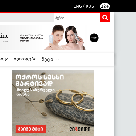
/
ENG
RUS
12+
იკა
ბლოგები
მეტი