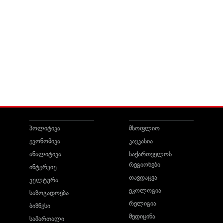
პოლიტიკა
მსოფლიო
ეკონომიკა
კავკასია
ანალიტიკა
საქართველოს
რეგიონები
ინტერვიუ
თავდაცვა
კულტურა
ეკოლოგია
საზოგადოება
რელიგია
ბიზნესი
მედიცინა
სამართალი