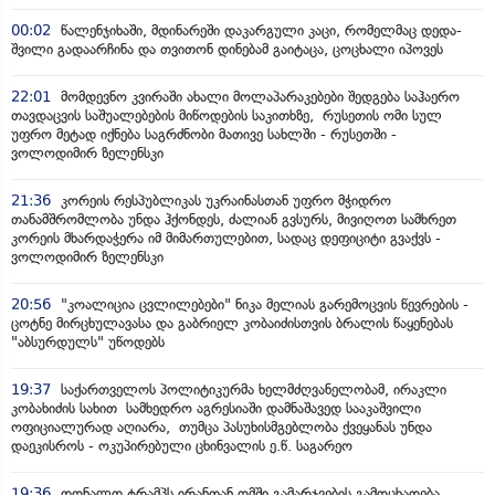
00:02
წალენჯიხაში, მდინარეში დაკარგული კაცი, რომელმაც დედა-
შვილი გადაარჩინა და თვითონ დინებამ გაიტაცა, ცოცხალი იპოვეს
22:01
მომდევნო კვირაში ახალი მოლაპარაკებები შედგება საჰაერო
თავდაცვის საშუალებების მიწოდების საკითხზე, რუსეთის ომი სულ
უფრო მეტად იქნება საგრძნობი მათივე სახლში - რუსეთში -
ვოლოდიმირ ზელენსკი
21:36
კორეის რესპუბლიკას უკრაინასთან უფრო მჭიდრო
თანამშრომლობა უნდა ჰქონდეს, ძალიან გვსურს, მივიღოთ სამხრეთ
კორეის მხარდაჭერა იმ მიმართულებით, სადაც დეფიციტი გვაქვს -
ვოლოდიმირ ზელენსკი
20:56
"კოალიცია ცვლილებები" ნიკა მელიას გარემოცვის წევრების -
ცოტნე მირცხულავასა და გაბრიელ კობაიძისთვის ბრალის წაყენებას
"აბსურდულს" უწოდებს
19:37
საქართველოს პოლიტიკურმა ხელმძღვანელობამ, ირაკლი
კობახიძის სახით სამხედრო აგრესიაში დამნაშავედ სააკაშვილი
ოფიციალურად აღიარა, თუმცა პასუხისმგებლობა ქვეყანას უნდა
დაეკისროს - ოკუპირებული ცხინვალის ე.წ. საგარეო
19:36
დონალდ ტრამპს ირანთან ომში გამარჯვების გამოცხადება