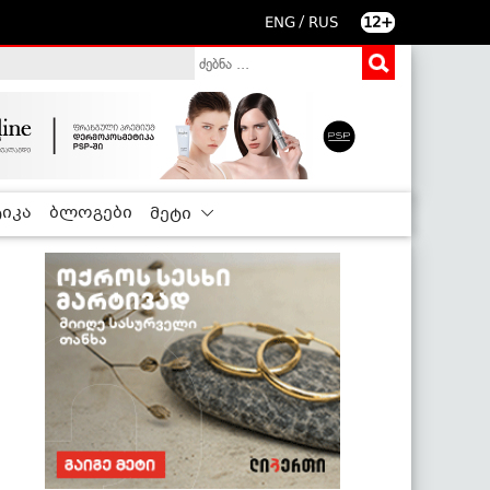
/
ENG
RUS
12+
იკა
ბლოგები
მეტი