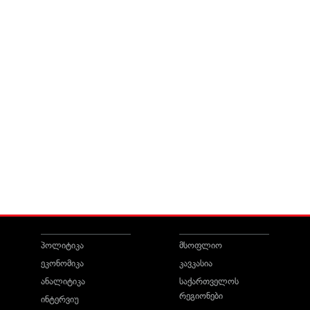
პოლიტიკა
მსოფლიო
ეკონომიკა
კავკასია
ანალიტიკა
საქართველოს
რეგიონები
ინტერვიუ