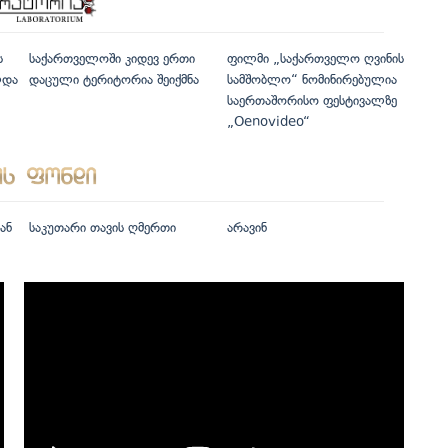
ს
საქართველოში კიდევ ერთი
ფილმი „საქართველო ღვინის
ლდა
დაცული ტერიტორია შეიქმნა
სამშობლო“ ნომინირებულია
საერთაშორისო ფესტივალზე
„Oenovideo“
ან
საკუთარი თავის ღმერთი
არავინ