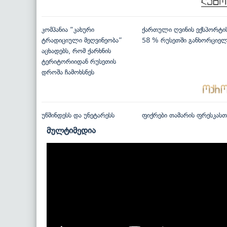
კომპანია “კახური
ქართული ღვინის ექსპორტი
ტრადიციული მეღვინეობა”
58 % რუსეთში განხორციე
აცხადებს, რომ ქარხნის
ტერიტორიიდან რუსეთის
დროშა ჩამოხსნეს
უწმინდესს და უნეტარესს
ფიქრები თამარის ფრესკასთ
მულტიმედია