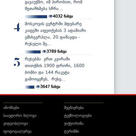
გავაუქმო, იმ პირობით, რომ
შეთანხმება სწრა...
4032
ნახვა
მოსკოვის ცენტრში მდებარე
4
კაფეში აფეთქებას 3 ადამიანი
ემსხვერპლა, 20 დაშავდა -
რუსული მე...
3789
ნახვა
რუსებმა ერთ კვირაში
5
თითქმის 1900 დრონი, 1600
ბომბი და 144 რაკეტა
გამოიყენეს, რუსე...
3647
ნახვა
ანონსები
მეცნიერება
საავტორო ბლოგი
ტექნოლოგიები
ვიდეობლოგი
ვიქტორინა
ფოტოგალერეა
ტურიზმი