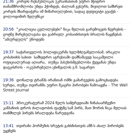
21:36
კორეის რესპუბლიკას უკრაინასთან უფრო მჭიდრო
თანამშრომლობა უნდა ჰქონდეს, ძალიან გვსურს, მივიღოთ სამხრეთ
კორეის მხარდაჭერა იმ მიმართულებით, სადაც დეფიციტი გვაქვს -
ვოლოდიმირ ზელენსკი
20:56
"კოალიცია ცვლილებები" ნიკა მელიას გარემოცვის წევრების -
ცოტნე მირცხულავასა და გაბრიელ კობაიძისთვის ბრალის წაყენებას
"აბსურდულს" უწოდებს
19:37
საქართველოს პოლიტიკურმა ხელმძღვანელობამ, ირაკლი
კობახიძის სახით სამხედრო აგრესიაში დამნაშავედ სააკაშვილი
ოფიციალურად აღიარა, თუმცა პასუხისმგებლობა ქვეყანას უნდა
დაეკისროს - ოკუპირებული ცხინვალის ე.წ. საგარეო
19:36
დონალდ ტრამპს ირანთან ომში გამარჯვების გამოცხადება
სურდა, თუმცა თეირანმა უფრო მკაცრი პირობები წამოაყენა - The Wall
Street Journal
15:11
პროკურატურამ 2024 წელს სამტრედიაში წინასაარჩევნო
კამპანიის დროს ძალადობის ფაქტზე სამ პირს, მათ შორის ნიკა მელიას
თანმხლებ პირებს ბრალდება წარუდგინა
13:41
თეირანი ჰორმუზის სრუტის გახსნისთვის აშშ-ს ახალ პირობებს
უყენებს