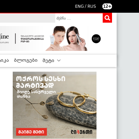
/
ENG
RUS
12+
იკა
ბლოგები
მეტი