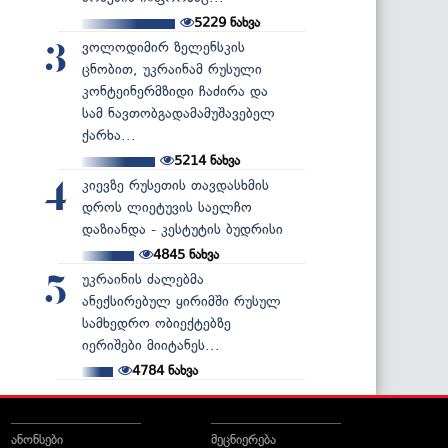
5229
ნახვა
ვოლოდიმირ ზელენსკის
3
ცნობით, უკრაინამ რუსული
კონტეინერმზიდი ჩაძირა და
სამ ნავთობგადამამუშავებელ
ქარხა...
5214
ნახვა
კიევზე რუსეთის თავდასხმის
4
დროს ლიეტუვის საელჩო
დაზიანდა - კესტუტის ბუდრისი
4845
ნახვა
უკრაინის ძალებმა
5
ანექსირებულ ყირიმში რუსულ
სამხედრო ობიექტებზე
იერიშები მიიტანეს...
4784
ნახვა
ანონსები
მეცნიერება