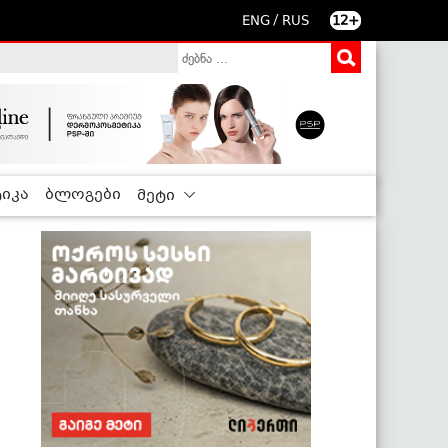
/
ENG
RUS
12+
იკა
ბლოგები
მეტი