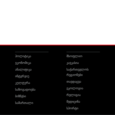
პოლიტიკა
მსოფლიო
ეკონომიკა
კავკასია
ანალიტიკა
საქართველოს
რეგიონები
ინტერვიუ
თავდაცვა
კულტურა
ეკოლოგია
საზოგადოება
რელიგია
ბიზნესი
მედიცინა
სამართალი
სპორტი