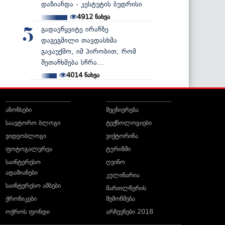
დაზიანდა - კესტუტის ბუდრისი
4912
ნახვა
გადავწყვიტე ირანზე
5
დაგეგმილი თავდასხმა
გავაუქმო, იმ პირობით, რომ
შეთანხმება სწრა...
4014
ნახვა
ანონსები
მეცნიერება
საავტორო ბლოგი
ტექნოლოგიები
ვიდეობლოგი
ვიქტორინა
ფოტოგალერეა
ტურიზმი
საინტერესო
ღვინო
ადამიანები
კულინარია
საინტერესო ამბები
მართლწერის
ქრონიკები
შემოწმება
ოქროს ფონდი
არჩევნები 2018