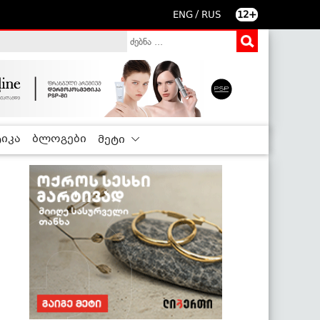
/
ENG
RUS
12+
იკა
ბლოგები
მეტი