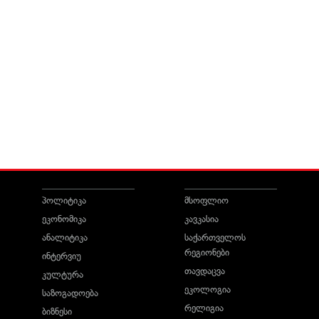
პოლიტიკა
მსოფლიო
ეკონომიკა
კავკასია
ანალიტიკა
საქართველოს
რეგიონები
ინტერვიუ
თავდაცვა
კულტურა
ეკოლოგია
საზოგადოება
რელიგია
ბიზნესი