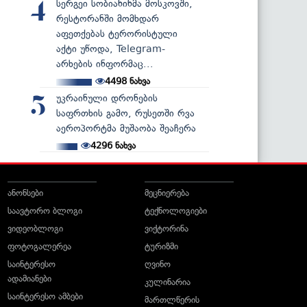
სერგეი სობიანინმა მოსკოვში,
4
რესტორანში მომხდარ
აფეთქებას ტერორისტული
აქტი უწოდა, Telegram-
არხების ინფორმაც...
4498
ნახვა
უკრაინული დრონების
5
საფრთხის გამო, რუსეთში რვა
აეროპორტმა მუშაობა შეაჩერა
4296
ნახვა
ანონსები
მეცნიერება
საავტორო ბლოგი
ტექნოლოგიები
ვიდეობლოგი
ვიქტორინა
ფოტოგალერეა
ტურიზმი
საინტერესო
ღვინო
ადამიანები
კულინარია
საინტერესო ამბები
მართლწერის