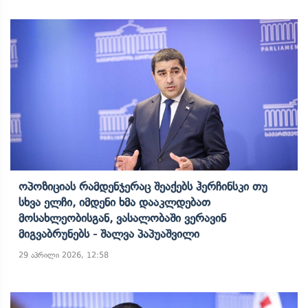
Ოპოზიციას Რამდენჯერაც Შეაქებს​ Ჰერჩინსკი Თუ
Სხვა Ელჩი, Იმდენი Ხმა Დააკლდებათ
Მოსახლეობისგან, Ვასალობაში Ვერავინ
Მიგვაბრუნებს - Შალვა Პაპუაშვილი
29 აპრილი 2026, 12:58