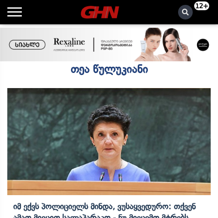
12+
თეა წულუკიანი
Იმ Ექვს Პოლიციელს Მინდა, Ვუსაყვედურო: Თქვენ
Ამათ Მიეცით Სალაპარაკო - Ნუ Მივცემთ Მტრებს