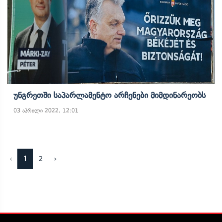
Უნგრეთში Საპარლამენტო Არჩენები Მიმდინარეობს
03 აპრილი 2022, 12:01
‹
1
2
›