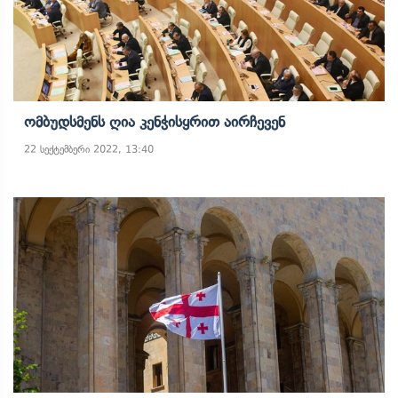
Ომბუდსმენს Ღია Კენჭისყრით Აირჩევენ
22 სექტემბერი 2022, 13:40