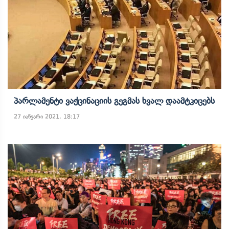
Პარლამენტი Ვაქცინაციის Გეგმას Ხვალ Დაამტკიცებს
27 იანვარი 2021, 18:17