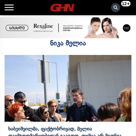
12+
ნიკა მელია
Ხაბეიშვილმა, Ფაქტობრივად, Მელია
Თავმჯდომარეობიდან Გააგდო, Თუმცა Არ Მგონია,