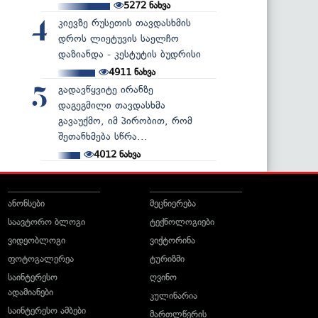
5272
ნახვა
კიევზე რუსეთის თავდასხმის
4
დროს ლიეტუვის საელჩო
დაზიანდა - კესტუტის ბუდრისი
4911
ნახვა
გადავწყვიტე ირანზე
5
დაგეგმილი თავდასხმა
გავაუქმო, იმ პირობით, რომ
შეთანხმება სწრა...
4012
ნახვა
ანონსები
მეცნიერება
საავტორო ბლოგი
ტექნოლოგიები
ვიდეობლოგი
ვიქტორინა
ფოტოგალერეა
ტურიზმი
საინტერესო
ღვინო
ადამიანები
კულინარია
საინტერესო ამბები
მართლწერის