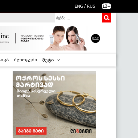
/
ENG
RUS
12+
იკა
ბლოგები
მეტი