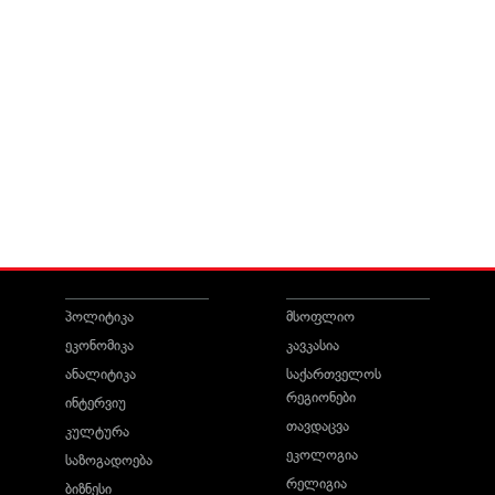
პოლიტიკა
მსოფლიო
ეკონომიკა
კავკასია
ანალიტიკა
საქართველოს
რეგიონები
ინტერვიუ
თავდაცვა
კულტურა
ეკოლოგია
საზოგადოება
რელიგია
ბიზნესი