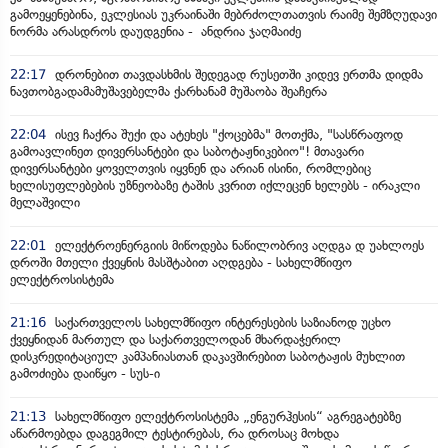
გამოეყენებინა, ეკლესიას უკრაინაში მებრძოლთათვის რაიმე შემზღუდავი
ნორმა არასდროს დაუდგენია - ანდრია ჯაღმაიძე
22:17
დრონებით თავდასხმის შედეგად რუსეთში კიდევ ერთმა დიდმა
ნავთობგადამამუშავებელმა ქარხანამ მუშაობა შეაჩერა
22:04
ისევ ჩაქრა შუქი და ატეხეს "ქოცებმა" მოთქმა, "სასწრაფოდ
გამოავლინეთ დივერსანტები და საბოტაჟნიკებიო"! მთავარი
დივერსანტები ყოველთვის იყვნენ და არიან ისინი, რომლებიც
ხელისუფლებების უზნეობაზე ტაშის კვრით იქლეცენ ხელებს - ირაკლი
მელაშვილი
22:01
ელექტროენერგიის მიწოდება ნაწილობრივ აღდგა დ უახლოეს
დროში მთელი ქვეყნის მასშტაბით აღდგება - სახელმწიფო
ელექტროსისტემა
21:16
საქართველოს სახელმწიფო ინტერესების საზიანოდ უცხო
ქვეყნიდან მართულ და საქართველოდან მხარდაჭერილ
დისკრედიტაციულ კამპანიასთან დაკავშირებით საბოტაჟის მუხლით
გამოძიება დაიწყო - სუს-ი
21:13
სახელმწიფო ელექტროსისტემა „ენგურჰესის“ აგრეგატებზე
აწარმოებდა დაგეგმილ ტესტირებას, რა დროსაც მოხდა